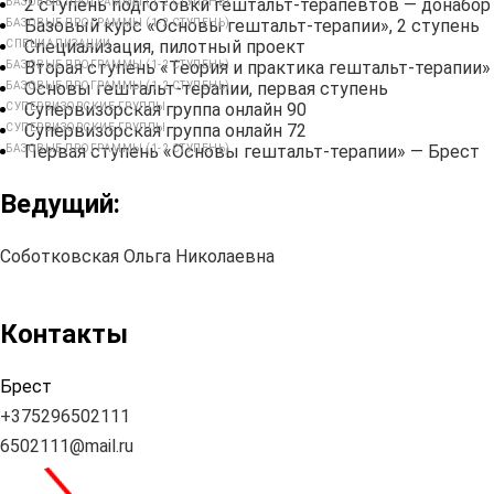
2 ступень подготовки гештальт-терапевтов — донабор
БАЗОВЫЕ ПРОГРАММЫ (1-2 СТУПЕНЬ)
Базовый курс «Основы гештальт-терапии», 2 ступень
БАЗОВЫЕ ПРОГРАММЫ (1-2 СТУПЕНЬ)
Специализация, пилотный проект
СПЕЦИАЛИЗАЦИИ
Вторая ступень «Теория и практика гештальт-терапии»
БАЗОВЫЕ ПРОГРАММЫ (1-2 СТУПЕНЬ)
Основы гештальт-терапии, первая ступень
БАЗОВЫЕ ПРОГРАММЫ (1-2 СТУПЕНЬ)
Супервизорская группа онлайн 90
СУПЕРВИЗОРСКИЕ ГРУППЫ
Супервизорская группа онлайн 72
СУПЕРВИЗОРСКИЕ ГРУППЫ
Первая ступень «Основы гештальт-терапии» — Брест
БАЗОВЫЕ ПРОГРАММЫ (1-2 СТУПЕНЬ)
Ведущий:
Соботковская Ольга Николаевна
Контакты
Брест
+375296502111
6502111@mail.ru
\