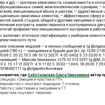
ер и др); — критерии зависимости, созависимости и конт
функциональных семей, межпоколенческие сценарии; — 
егания, эмоциональный абьюз и шантаж; — аддиктивный ц
ционально зависимых клиентов; — аффективную сферу и 
вогой, виной, стыдом, обидой и другими эмоциями и чувс
лючения контракта, анализ переноса и контрпереноса для
атегий профилактики эмоционального выгорания в работе
с включает итоговую сертификацию с разбором клиентск
апевтического пути.
ное описание модулей — в личные сообщения в tg @olgasob
улей (180 ч.), — трехдневки в будние дни (вт, ср 15:00-21:0
10.09 2. 20-22.10 3. 08-10.12 2027г. 4. 02-04.02 5. 23-25.03 6
ормация) — Максим Зиновенко +375 33 315 5297 tg @M_Itali
10 3. 15-17.12 2027г. 4. 9-11.02 5. 30.03—1.04 6. 18-20.05 7.
5296502111 tg @olgasobotkovskaya
роприятия, где
Соботковская Ольга Николаевна
автор п
Спецкурс «Эмоции и чувства в ГП»
Знакомство с гештальт-подходом. 1 ступень
Работа с чувствами и эмоциями в ГТ
 практика гештальт-терапии»