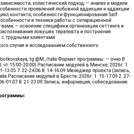
рзависимости; холистический подход; — анализ и модели
особенности проявлений любовной аддикции и аддикции
икл контакта, особенности функционирования Self
особенности и техники работы с сепарационной
твами; — освоение специфики организации сеттинга и
 распознавания ловушек терапевта и построения
 с трудными клиентами.
ого случая и исследованием собственного
otkovskaya, tg @M_Italia Формат программы: — очно 8
0, чт 15:00-20:00) Расписание модулей в Минске: 2026г. 1.
. 11-13.05 7. 22-24.06 8. 14-16.09 Менеджер проекта (запись,
a Расписание модулей в Бресте: 2026г. 1. 15-17.09 2. 27-
 29.06-01.07 8. 21-23.09 Запись, информация, собеседование:
рограммы: