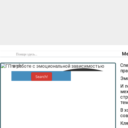
Ме
Search
Спе
пра
Search!
Эмо
И п
мех
стр
тем
В х
сов
Кля