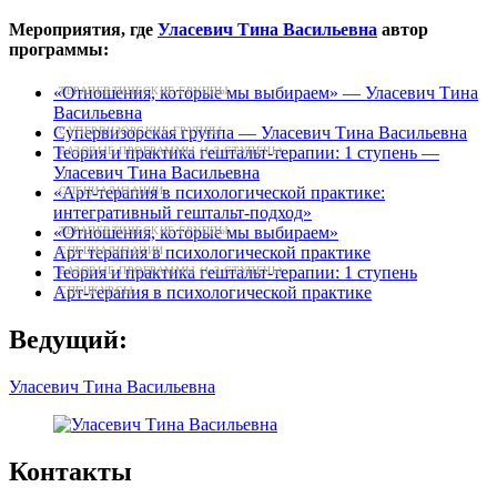
Мероприятия, где
Уласевич Тина Васильевна
автор
программы:
«Отношения, которые мы выбираем» — Уласевич Тина
ТЕРАПЕВТИЧЕСКИЕ ГРУППЫ
Васильевна
Супервизорская группа — Уласевич Тина Васильевна
СУПЕРВИЗОРСКИЕ ГРУППЫ
Теория и практика гештальт-терапии: 1 ступень —
БАЗОВЫЕ ПРОГРАММЫ (1-2 СТУПЕНЬ)
Уласевич Тина Васильевна
«Арт-терапия в психологической практике:
СПЕЦИАЛИЗАЦИИ
интегративный гештальт-подход»
«Отношения, которые мы выбираем»
ТЕРАПЕВТИЧЕСКИЕ ГРУППЫ
Арт терапия в психологической практике
СПЕЦИАЛИЗАЦИИ
Теория и практика гештальт-терапии: 1 ступень
БАЗОВЫЕ ПРОГРАММЫ (1-2 СТУПЕНЬ)
Арт-терапия в психологической практике
СПЕЦКУРСЫ
Ведущий:
Уласевич Тина Васильевна
Контакты