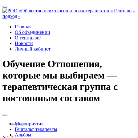
Переключить
верхнее
меню
Главная
Об объединении
О гештальте
Новости
Личный кабинет
Обучение
Отношения,
которые мы выбираем —
терапевтическая группа с
постоянным составом
Переключить
дополнительное
Мероприятия
меню
Гештальт-терапевты
Альбом
Search