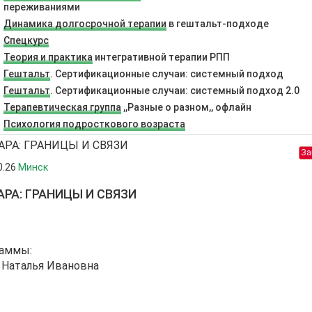
переживаниями
Динамика долгосрочной терапии
в гештальт-подходе
Спецкурс
Теория и прaктика
интегративной терaпии РПП
Гештальт
. Сертификационные случаи: системный подход
Гештальт
. Сертификационные случаи: системный подход 2.0
Терапевтическая группа
,,Разные о разном,, офлайн
Психология подросткового возраста
За
0.26
Минск
АРА: ГРАНИЦЫ И СВЯЗИ
раммы:
 Наталья Ивановна