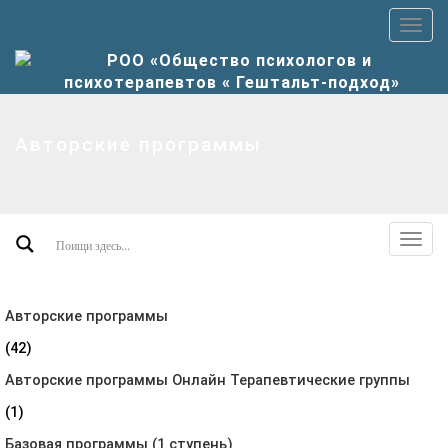
Пер
верх
мен
Авторские программы
Пер
допо
мен
Авторские программы
(42)
Авторские программы Онлайн Терапевтические группы
(1)
Базовая программы (1 ступень)