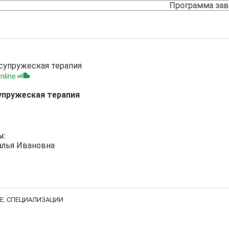
Программа за
nline
упружеская терапия
ы:
алья Ивановна
Е
,
СПЕЦИАЛИЗАЦИИ