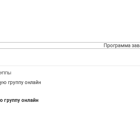
Программа за
РУППЫ
ю группу онлайн