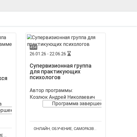
454
26.01.26 - 22.06.26
Супервизионная группа
для практикующих
психологов
хся
Автор программы:
Козлюк Андрей Николаевич
Программа завершена
а
ершена
OНЛАЙН
,
ОБУЧЕНИЕ
,
САМОРАЗВИТИЕ
,
СУПЕРВИЗОРСК
ППЫ