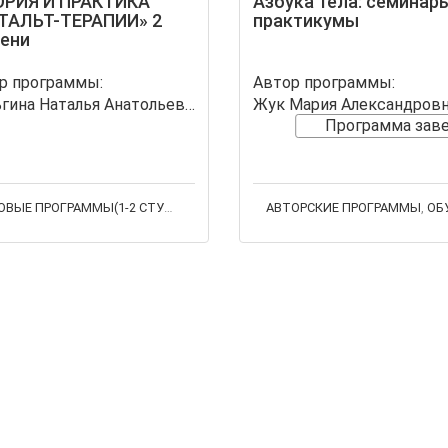
ОРИЯ И ПРАКТИКА
Азбука тела: семинар
ТАЛЬТ-ТЕРАПИИ» 2
практикумы
ени
р программы:
Автор программы:
Шаньгина Наталья Анатольевна
Жук Мария Александров
Программа зав
БАЗОВЫЕ ПРОГРАММЫ(1-2 СТУПЕНЬ)
,
ОБУЧЕНИЕ
АВТОРСКИЕ ПРОГРАММЫ
,
ОБУЧ